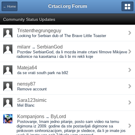
Crtaci.org Forum
← Home
Community Status Updates
Tristenthegrungeguy
Looking for Serbian dub of The Brave Little Toaster
milanr
SerbianGod
→
Pozrdav SerbianGod, da li mozda imate crtani filmove Mikijeve
radionice na kasetama i da li bi mi rekli koje
Mateja64
da se vrati south park na b92
nensy87
Remove account
Sara123simic
Mel Blanc
Kompanjons
ByLord
→
Postovanje, Imam jedno pitanje, posto sam video na temu
digimona iz 2009. godine da ste postavljali digimone sa
pinkovom sinhronizacijom, pitanje je sledece, da li je imate jos