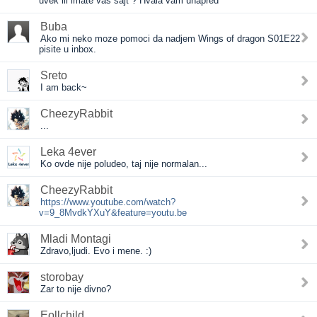
uvek ili imate vas sajt ? Hvala vam unapred
Buba
Ako mi neko moze pomoci da nadjem Wings of dragon S01E22
pisite u inbox.
Sreto
I am back~
CheezyRabbit
...
Leka 4ever
Ko ovde nije poludeo, taj nije normalan...
CheezyRabbit
https://www.youtube.com/watch?
v=9_8MvdkYXuY&feature=youtu.be
Mladi Montagi
Zdravo,ljudi. Evo i mene. :)
storobay
Zar to nije divno?
Eollchild