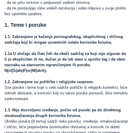
- da ne pišu nickove u potpunosti velikim slovima;
- da ne postavljaju slike velikih rezolucija i video klipove u svoje profile
bez upotrebe spojlera;
1. Teme i poruke
1.1. Zabranjeno je kačenje pornografskog, eksplicitnog i sličnog
sadržaja koji bi mogao uznemiriti ostale korisnike foruma.
1.1a U slučaju da član želi da okači sadržaj za koji nije siguran da
li je eksplicitan ili ne, dužan je da isti stavi u spoiler tag i da stavi
naznaku sa starosnim ograničenjem ili poruku
N(ot)S(afe)F(or)W(atch).
1.2. Zabranjene su političke i religijske rasprave.
Sve poruke i teme koje u sebi sadrže politički ili religijski kontekst, biće
odmah obrisane, a korisnici koji su takve poruke postavili, biće trenutno
sankcionisani.
1.3. Nije dozvoljeno vređanje, počev od psovki pa do direktnog
omalovažavanja drugih korisnika foruma.
Ukoliko poruka (ili tema) sadrži neku psovku, vređanje, omalovažavanje
i slično, biće prepravljena (eventualno obrisana) a korisnik će dobiti
upozorenje ili privatnu poruku sa obrazloženjem zašto je izmenjena.