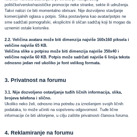
političke/verske/rasističke promocije neke stranke, sekte ili udruženja.
Takvi nalozi će biti momentalno obrisani. Nije dozvoljeno stavljanje
komercijalnih oglasa u potpis. Slika postavljena kao avatar/potpis ne
sme sadržati pornografski, eksplicitni ili sličan sadržaj koji bi mogao da
uznemiri ostale korisnike.
2.2. Veličina avatara može biti dimenzija najviše 160x160 piksela i
veličine najviše 65 KB.
Veličina slike u potpisu može biti dimenzija najviše 350x40 i
veličine najviše 60 KB. Potpis može sadržati najviše 6 linija teksta
odnosno jedan red ukoliko je font velikog formata.
3. Privatnost na forumu
3.1. Nije dozvoljeno ostavljanje tuđih ličnih informacija, slika,
brojeva telefona i slično.
Ukoliko neko želi, odnosno ima potrebu za iznošenjem svojih ličnih
podataka, to može učiniti na sopstvenu odgovornost. Tuđe lične
informacije će biti uklonjene, u cilju zaštite privatnosti članova foruma.
4. Reklamiranje na forumu