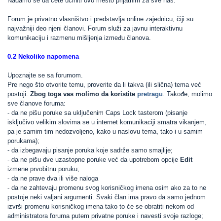
Nadamo se da ćete učiniti ovo mesto prijatnim za sve nas.
Forum je privatno vlasništvo i predstavlja online zajednicu, čiji su
najvažniji deo njeni članovi. Forum služi za javnu interaktivnu
komunikaciju i razmenu mišljenja između članova.
0.2 Nekoliko napomena
Upoznajte se sa forumom.
Pre nego što otvorite temu, proverite da li takva (ili slična) tema već
postoji.
Zbog toga vas molimo da koristite
pretragu
. Takođe, molimo
sve članove foruma:
- da ne pišu poruke sa uključenim Caps Lock tasterom (pisanje
isključivo velikim slovima se u internet komunikaciji smatra vikanjem,
pa je samim tim nedozvoljeno, kako u naslovu tema, tako i u samim
porukama);
- da izbegavaju pisanje poruka koje sadrže samo smajlije;
- da ne pišu dve uzastopne poruke već da upotrebom opcije
Edit
izmene prvobitnu poruku;
- da ne prave dva ili više naloga
- da ne zahtevaju promenu svog korisničkog imena osim ako za to ne
postoje neki valjani argumenti. Svaki član ima pravo da samo jednom
izvrši promenu korisničkog imena tako to će se obratiti nekom od
administratora foruma putem privatne poruke i navesti svoje razloge;