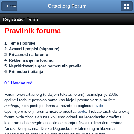
Crtaci.org Forum
← Home
Registration Terms
Pravilnik foruma
1. Teme i poruke
2. Avatari i potpisi (signature)
3. Privatnost na forumu
4. Reklamiranje na forumu
5. Nepridržavanje gore pomenutih pravila
6. Primedbe i pitanja
0.1 Uvodna reč
Forum www.crtaci.org (u daljem tekstu: forum), osmišljen je 2006.
godine i tada je postojao samo kao ideja i probna verzija na
free
hostingu
, koja postoji i danas a možete je pogledati
ovde
.
Opširnije o istoriji foruma možete pročitati
ovde
. Trebate znati da je ovaj
forum ovde zbog svih nas koji smo odrasli na legendarnim crtaćima i
koji smo i dalje negde ona ista deca koja uživaju u Transformersima,
Nindža Kornjačama, Dušku Dugoušku i ostalim dragim likovima.