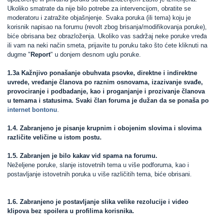
Ukoliko smatrate da nije bilo potrebe za intervencijom, obratite se
moderatoru i zatražite objašnjenje. Svaka poruka (ili tema) koju je
korisnik napisao na forumu (revolt zbog brisanja/modifikovanja poruke),
biće obrisana bez obrazloženja. Ukoliko vas sadržaj neke poruke vređa
ili vam na neki način smeta, prijavite tu poruku tako što ćete kliknuti na
dugme "
Report
" u donjem desnom uglu poruke.
1.3a Kažnjivo ponašanje obuhvata psovke, direktne i indirektne
uvrede, vređanje članova po raznim osnovama, izazivanje svađe,
provociranje i podbadanje, kao i proganjanje i prozivanje članova
u temama i statusima. Svaki član foruma je dužan da se ponaša po
internet bontonu
.
1.4. Zabranjeno je pisanje krupnim i obojenim slovima i slovima
različite veličine u istom postu.
1.5. Zabranjen je bilo kakav vid spama na forumu.
Neželjene poruke, slanje istovetnih tema u više podforuma, kao i
postavljanje istovetnih poruka u više različitih tema, biće obrisani.
1.6. Zabranjeno je postavljanje slika velike rezolucije i video
klipova bez spoilera u profilima korisnika.