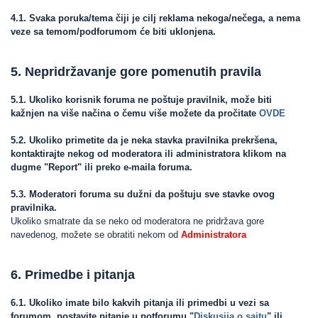
4.1. Svaka poruka/tema čiji je cilj reklama nekoga/nečega, a nema
veze sa temom/podforumom će biti uklonjena.
5. Nepridržavanje gore pomenutih pravila
5.1. Ukoliko korisnik foruma ne poštuje pravilnik, može biti
kažnjen na više načina o čemu više možete da pročitate
OVDE
5.2. Ukoliko primetite da je neka stavka pravilnika prekršena,
kontaktirajte nekog od moderatora ili administratora klikom na
dugme "Report" ili preko e-maila foruma.
5.3. Moderatori foruma su dužni da poštuju sve stavke ovog
pravilnika.
Ukoliko smatrate da se neko od moderatora ne pridržava gore
navedenog, možete se obratiti nekom od
Administratora
6. Primedbe i pitanja
6.1. Ukoliko imate bilo kakvih pitanja ili primedbi u vezi sa
forumom, postavite pitanje u potforumu "
Diskusija o sajtu
" ili