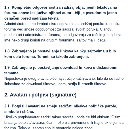
1.7. Kompletnu odgovornost za sadržaj objavljenih tekstova na
forumu snose isključivo njihovi autori, čiji je pseudonim jasno
označen pored sadržaja teksta.
Administratori i moderatori nisu odgovorni za sadržaj poruka korisnika
foruma već snose odgovornost za sadržaj svojih poruka. Članovi,
moderatori i administratori foruma, ne odgovaraju za reči koje u njihovo
ime neko drugi koristi na drugim forumima, sajtovima ili četu.
1.8. Zabranjeno je postavljanje linkova ka
p2p
sajtovima u bilo
kom delu foruma. Torenti su takođe zabranjeni.
1.9. Zabranjeno je postavljanje download linkova u diskusionim
temama.
Nepoštovanje ovog pravila biće najstrožije kažnjavano, bilo da se radi o
linkovima za download filmova, igara, serija ili crtanih filmova.
2. Avatari i potpisi (signature)
2.1. Potpisi i avatari ne smeju sadržati nikakve političke parole,
simbole i slično.
Ukoliko potpis/avatar sadrži takav sadržaj, onda će biti obrisan. Osim
brisanja potpisa/avatara, član može biti privremeno ili trajno uklonjen sa
foruma. Takođe, zabranjeno je otvaranje naloga zbog