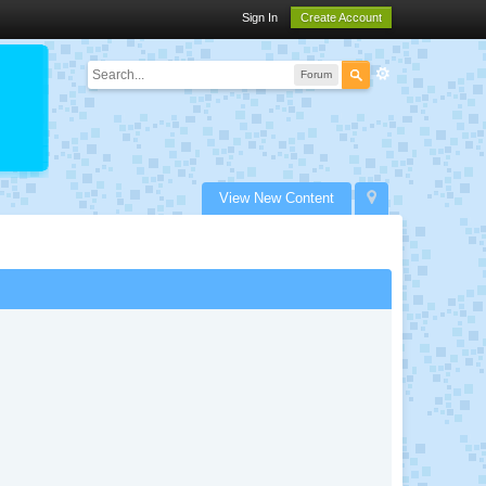
Sign In
Create Account
Forum
View New Content