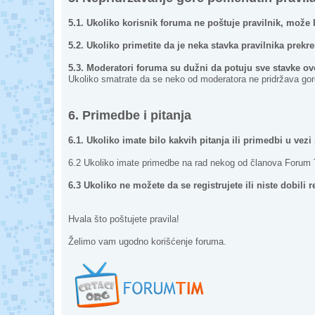
5.1. Ukoliko korisnik foruma ne poštuje pravilnik, može 
5.2. Ukoliko primetite da je neka stavka pravilnika prek
5.3. Moderatori foruma su dužni da potuju sve stavke ov
Ukoliko smatrate da se neko od moderatora ne pridržava go
6. Primedbe i pitanja
6.1. Ukoliko imate bilo kakvih pitanja ili primedbi u vez
6.2 Ukoliko imate primedbe na rad nekog od članova Forum
6.3 Ukoliko ne možete da se registrujete ili niste dobili
Hvala što poštujete pravila!
Želimo vam ugodno korišćenje foruma.