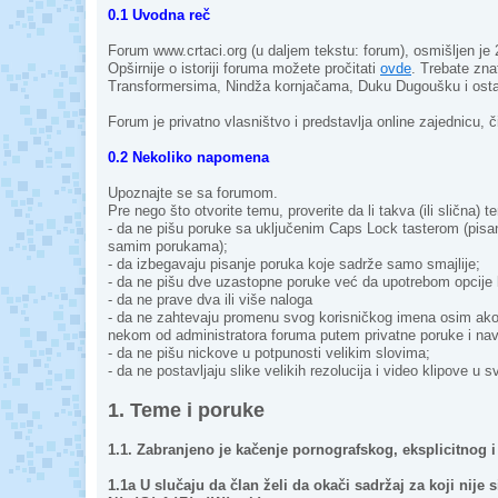
0.1 Uvodna reč
Forum www.crtaci.org (u daljem tekstu: forum), osmišljen je 
Opširnije o istoriji foruma možete pročitati
ovde
. Trebate zna
Transformersima, Nindža kornjačama, Duku Dugoušku i ostal
Forum je privatno vlasništvo i predstavlja online zajednicu, 
0.2 Nekoliko napomena
Upoznajte se sa forumom.
Pre nego što otvorite temu, proverite da li takva (ili slična) 
- da ne pišu poruke sa uključenim Caps Lock tasterom (pisa
samim porukama);
- da izbegavaju pisanje poruka koje sadrže samo smajlije;
- da ne pišu dve uzastopne poruke već da upotrebom opcije
- da ne prave dva ili više naloga
- da ne zahtevaju promenu svog korisničkog imena osim ako z
nekom od administratora foruma putem privatne poruke i nave
- da ne pišu nickove u potpunosti velikim slovima;
- da ne postavljaju slike velikih rezolucija i video klipove u s
1. Teme i poruke
1.1. Zabranjeno je kačenje pornografskog, eksplicitnog i
1.1a U slučaju da član želi da okači sadržaj za koji nije 