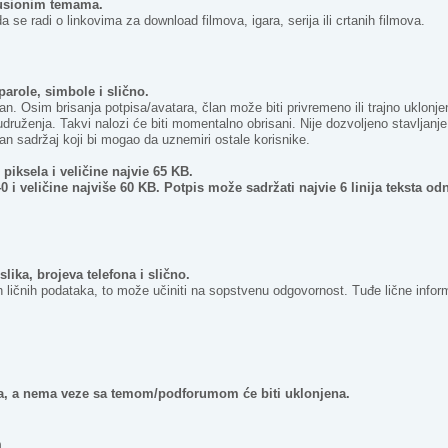
kusionim temama.
 se radi o linkovima za download filmova, igara, serija ili crtanih filmova.
 parole, simbole i slično.
san. Osim brisanja potpisa/avatara, član može biti privremeno ili trajno uklon
 udruženja. Takvi nalozi će biti momentalno obrisani. Nije dozvoljeno stavljanj
ičan sadržaj koji bi mogao da uznemiri ostale korisnike.
piksela i veličine najvie 65 KB.
0 i veličine najviše 60 KB. Potpis može sadržati najvie 6 linija teksta od
slika, brojeva telefona i slično.
ičnih podataka, to može učiniti na sopstvenu odgovornost. Tuđe lične informaci
ega, a nema veze sa temom/podforumom će biti uklonjena.
a