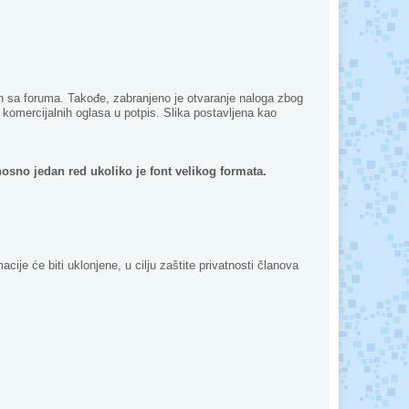
jen sa foruma. Takođe, zabranjeno je otvaranje naloga zbog
e komercijalnih oglasa u potpis. Slika postavljena kao
nosno jedan red ukoliko je font velikog formata.
je će biti uklonjene, u cilju zaštite privatnosti članova