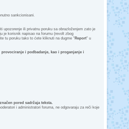
renutno sankcionisani.
ti upozorenje ili privatnu poruku sa obrazloženjem zato je
ju je korisnik napisao na forumu (revolt zbog
te tu poruku tako to ćete kliknuti na dugme "
Report
" u
 provociranje i podbadanje, kao i proganjanje i
označen pored sadržaja teksta.
deratori i administratori foruma, ne odgovaraju za reči koje