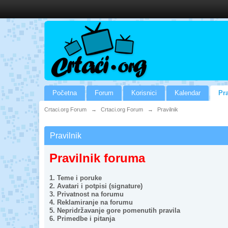
Početna
Forum
Korisnici
Kalendar
Pra
Crtaci.org Forum
→
Crtaci.org Forum
→
Pravilnik
Pravilnik
Pravilnik foruma
1. Teme i poruke
2. Avatari i potpisi (signature)
3. Privatnost na forumu
4. Reklamiranje na forumu
5. Nepridržavanje gore pomenutih pravila
6. Primedbe i pitanja