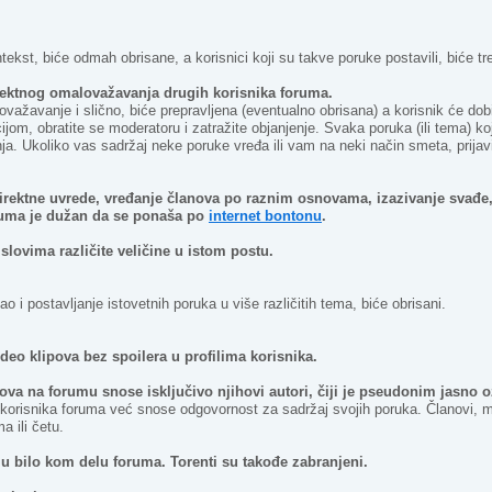
kontekst, biće odmah obrisane, a korisnici koji su takve poruke postavili, biće t
irektnog omalovažavanja drugih korisnika foruma.
važavanje i slično, biće prepravljena (eventualno obrisana) a korisnik će dobi
ijom, obratite se moderatoru i zatražite objanjenje. Svaka poruka (ili tema) ko
ja. Ukoliko vas sadržaj neke poruke vređa ili vam na neki način smeta, prijavi
irektne uvrede, vređanje članova po raznim osnovama, izazivanje svađe,
oruma je dužan da se ponaša po
internet bontonu
.
slovima različite veličine u istom postu.
 i postavljanje istovetnih poruka u više različitih tema, biće obrisani.
video klipova bez spoilera u profilima korisnika.
ova na forumu snose isključivo njihovi autori, čiji je pseudonim jasno 
 korisnika foruma već snose odgovornost za sadržaj svojih poruka. Članovi, mo
a ili četu.
u bilo kom delu foruma. Torenti su takođe zabranjeni.