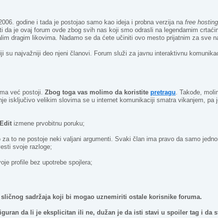
2006. godine i tada je postojao samo kao ideja i probna verzija na
free hostin
ti da je ovaj forum ovde zbog svih nas koji smo odrasli na legendarnim crtaćim
im dragim likovima. Nadamo se da ćete učiniti ovo mesto prijatnim za sve n
čiji su najvažniji deo njeni članovi. Forum služi za javnu interaktivnu komunik
tema već postoji.
Zbog toga vas molimo da koristite
pretragu
. Takođe, moli
nje isključivo velikim slovima se u internet komunikaciji smatra vikanjem, 
Edit
izmene prvobitnu poruku;
a to ne postoje neki valjani argumenti. Svaki član ima pravo da samo jednom
sti svoje razloge;
voje profile bez upotrebe spojlera;
 sličnog sadržaja koji bi mogao uznemiriti ostale korisnike foruma.
siguran da li je eksplicitan ili ne, dužan je da isti stavi u spoiler tag i 