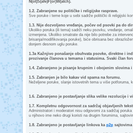
N(ot)S(afe)F(or)W(atch).
1.2. Zabranjene su političke i religijske rasprave.
Sve poruke i teme koje u sebi sadrže politički ili religijski 
1.3. Nije dozvoljeno vređanje, počev od psovki pa do d
Ukoliko poruka (ili tema) sadrži neku psovku, vređanje, omalo
izmenjena. Ukoliko smatrate da nije bilo potrebe za intervenc
brisanja/modifikovanja poruke), biće obrisana bez obrazložen
donjem desnom uglu poruke.
1.3a Kažnjivo ponašanje obuhvata psovke, direktne i ind
prozivanje članova u temama i statusima. Svaki član f
1.4. Zabranjeno je pisanje krupnim i obojenim slovima i 
1.5. Zabranjen je bilo kakav vid spama na forumu.
Neželjene poruke, slanje istovetnih tema u više potforuma, kao
1.6. Zabranjeno je postavljanje slika velike rezolucije i 
1.7. Kompletnu odgovornost za sadržaj objavljenih tekst
Administratori i moderatori nisu odgovorni za sadržaj poruka
u njihovo ime neko drugi koristi na drugim forumima, sajtovim
1.8. Zabranjeno je postavljanje linkova ka
p2p
sajtovima 