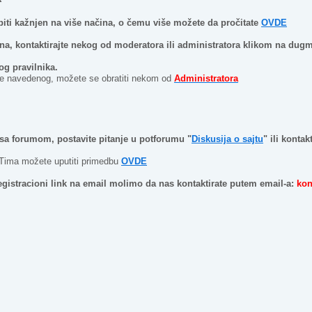
biti kažnjen na više načina, o čemu više možete da pročitate
OVDE
rena, kontaktirajte nekog od moderatora ili administratora klikom na dugm
og pravilnika.
re navedenog, možete se obratiti nekom od
Administratora
i sa forumom, postavite pitanje u potforumu "
Diskusija o sajtu
" ili konta
 Tima možete uputiti primedbu
OVDE
 registracioni link na email molimo da nas kontaktirate putem email-a:
kon