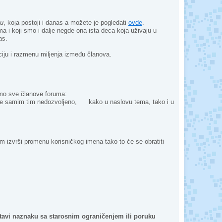
gu
, koja postoji i danas a možete je pogledati
ovde
.
a i koji smo i dalje negde ona ista deca koja uživaju u
as.
aciju i razmenu miljenja između članova.
mo sve članove foruma:
pa je samim tim nedozvoljeno, kako u naslovu tema, tako i u
 izvrši promenu korisničkog imena tako to će se obratiti
da stavi naznaku sa starosnim ograničenjem ili poruku