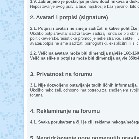
1.9. Zabranjeno je postavljanje download linkova u dis
Nepoštovanje ovog pravila biće najstrožije kažnjavano, bilo da
2. Avatari i potpisi (signature)
2.1. Potpisi i avatari ne smeju sadržati nikakve političke
Ukoliko potpis/avatar sadrži takav sadržaj, onda će biti obri
političke/verske/rasističke promocije neke stranke, sekte ili
avatar/potpis ne sme sadržati pornografski, eksplicitni ili sl
2.2. Veličina avatara može biti dimenzija najviše 160x160 
Veličina slike u potpisu može biti dimenzija najvie 350x4
3. Privatnost na forumu
3.1. Nije dozvoljeno ostavljanje tuđih ličnih informacija, 
Ukoliko neko želi, odnosno ima potrebu za iznošenjem svojih l
foruma.
4. Reklamiranje na forumu
4.1. Svaka poruka/tema čiji je cilj reklama nekoga/neč
5. Nepridržavanje gore pomenutih pravil