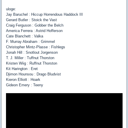
uloge:
Jay Baruchel : Hiccup Horrendous Haddock III
Gerard Butler : Stoick the Vast
Craig Ferguson : Gobber the Belch
America Ferrera : Astrid Hofferson
Cate Blanchett : Valka
F. Murray Abraham : Grimmel
Christopher Mintz-Plasse : Fishlegs
Jonah Hill : Snotlout Jorgenson
T. J. Miller : Tuffnut Thorston
Kristen Wiig : Ruffnut Thorston
Kit Harington : Eret
Djimon Hounsou : Drago Bludvist
Kieron Elliott : Hoark
Gideon Emery : Teeny