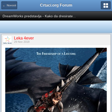
Crtaci.org Forum
← Novosti
DreamWorks predstavlja - Kako da dresirate...
Leka 4ever
29 Nov 2018