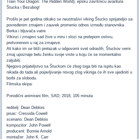
Train Your Dragon: The Hidden World), epsku završnicu avantura
Štucka i Bezubog!
Prošlo je pet godina otkako se neustrašivi viking Štucko sprijateljio sa
povređenim zmajem i zauvek promenio odnos između stanovnika
Berka i bljuvača vatre.
Vikinzi i zmajevi sad žive u miru i slozi na prelepom ostrvu,
pretvorenom u raj za zmajeve.
Ali kako im se bliži prelazak u odgovorni svet odraslih, Štuckov verni
zmaj upoznaje belu ženku svoje vrste u koju će se momentalno
zaljubiti.
Njegovo prijateljstvo sa Štuckom će zbog toga biti na ispitu kao
nikada do tada ali pojavljivanje novog zlog vikinga će ih sve ujediniti u
borbi za slobodu.
Filmska ekipa:
Porodični animirani film, SAD, 2018, 105 minuta
reditelj: Dean Deblois
pisac: Cressida Cowell
scenario: Dean Deblois
kompozitor: John Powell
producent: Bonnie Arnold
montažer: John K. Carr