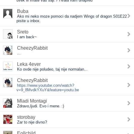
uvek ili imate vas sajt ? Hvala vam unapred
Buba
Ako mi neko moze pomoci da nadjem Wings of dragon S01E22
pisite u inbox.
Sreto
I am back~
CheezyRabbit
...
Leka 4ever
Ko ovde nije poludeo, taj nije normalan...
CheezyRabbit
https://www.youtube.com/watch?
v=9_8MvdkYXuY&feature=youtu.be
Mladi Montagi
Zdravo,ljudi. Evo i mene. :)
storobay
Zar to nije divno?
Eollchild