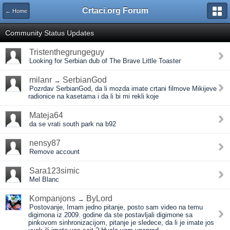
Crtaci.org Forum
← Home
Community Status Updates
Tristenthegrungeguy
Looking for Serbian dub of The Brave Little Toaster
milanr
SerbianGod
→
Pozrdav SerbianGod, da li mozda imate crtani filmove Mikijeve
radionice na kasetama i da li bi mi rekli koje
Mateja64
da se vrati south park na b92
nensy87
Remove account
Sara123simic
Mel Blanc
Kompanjons
ByLord
→
Postovanje, Imam jedno pitanje, posto sam video na temu
digimona iz 2009. godine da ste postavljali digimone sa
pinkovom sinhronizacijom, pitanje je sledece, da li je imate jos